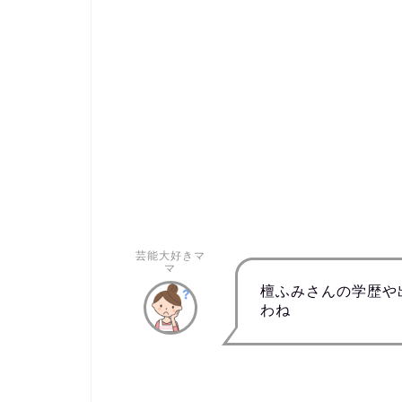
芸能大好きマ
マ
檀ふみさんの学歴や
わね