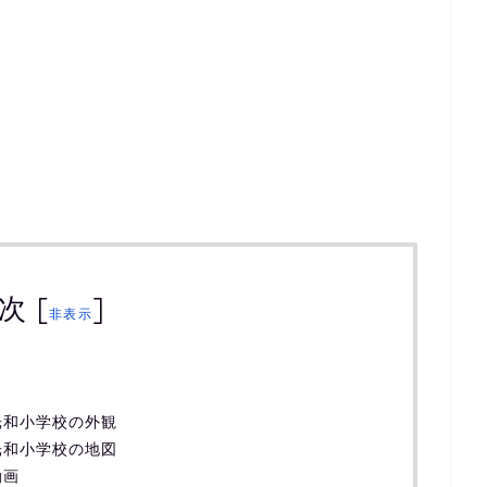
次
[
]
非表示
光和小学校の外観
光和小学校の地図
動画