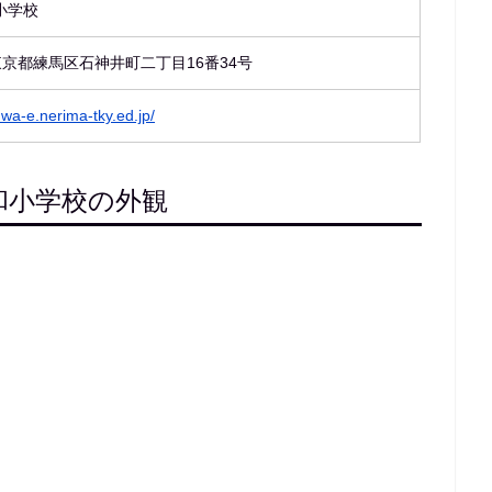
小学校
4 東京都練馬区石神井町二丁目16番34号
wa-e.nerima-tky.ed.jp/
和小学校の外観