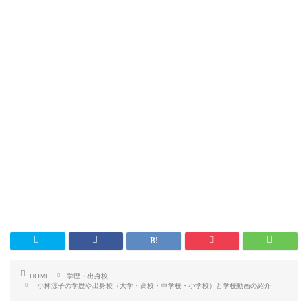
HOME
学歴・出身校
小林涼子の学歴や出身校（大学・高校・中学校・小学校）と学校動画の紹介