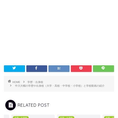
HOME
学歴・出身校
中川大輔の学歴や出身校（大学・高校・中学校・小学校）と学校動画の紹介
RELATED POST
・出身校
学歴・出身校
学歴・出身校