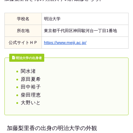
学校名
明治大学
所在地
東京都千代田区神田駿河台一丁目1番地
公式サイトＨＰ
https://www.meiji.ac.jp/
明治大学の出身者
関水渚
原田夏希
田中裕子
柴田理恵
大野いと
加藤梨里香の出身の明治大学の外観