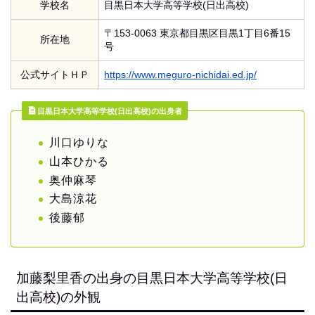
学校名
目黒日本大学高等学校(日出高校)
〒153-0063 東京都目黒区目黒1丁目6番15
所在地
号
公式サイトＨＰ
https://www.meguro-nichidai.ed.jp/
目黒日本大学高等学校(日出高校)の出身者
川口ゆりな
山本ひかる
奥仲麻琴
大島涼花
後藤郁
加藤梨里香の出身の目黒日本大学高等学校(日
出高校)の外観