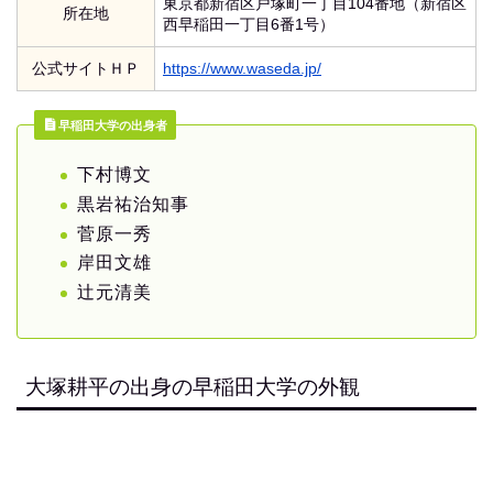
東京都新宿区戸塚町一丁目104番地（新宿区
所在地
西早稲田一丁目6番1号）
公式サイトＨＰ
https://www.waseda.jp/
早稲田大学の出身者
下村博文
黒岩祐治知事
菅原一秀
岸田文雄
辻元清美
大塚耕平の出身の早稲田大学の外観