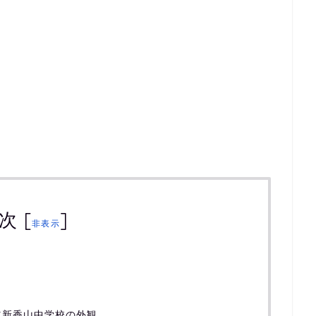
次
[
]
非表示
立新香山中学校の外観