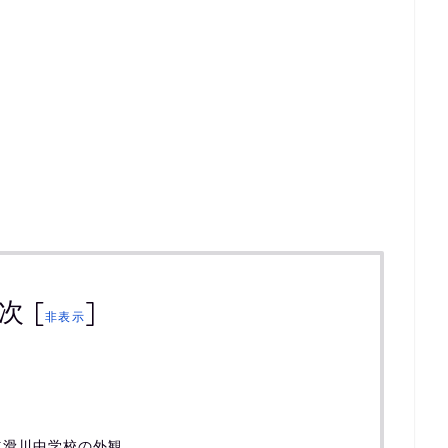
次
[
]
非表示
立滑川中学校の外観