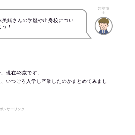
芸能博
士
本美緒さんの学歴や出身校につい
よう！
。
、現在43歳です。
校、いつごろ入学し卒業したのかまとめてみまし
ポンサーリンク