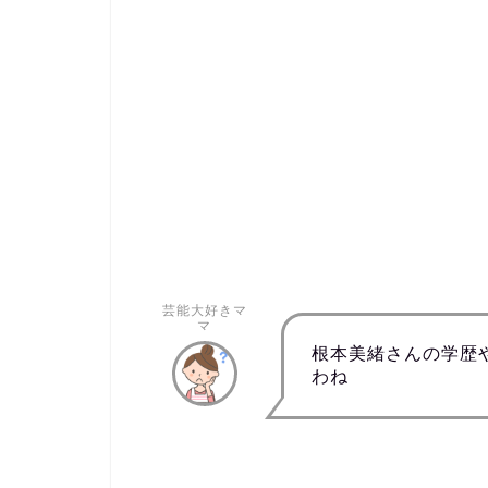
芸能大好きマ
マ
根本美緒さんの学歴
わね