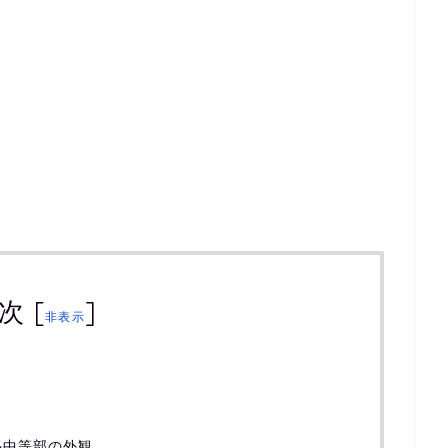
次
[
]
非表示
塾中等部の外観