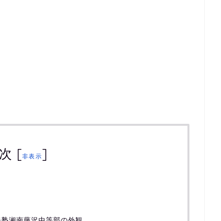
次
[
]
非表示
義塾湘南藤沢中等部の外観