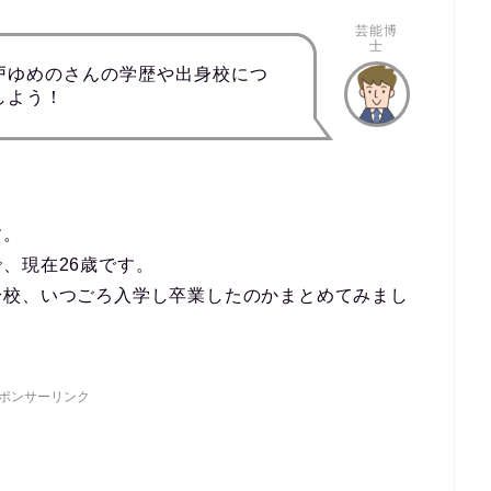
芸能博
士
戸ゆめのさんの学歴や出身校につ
しよう！
す。
、現在26歳です。
身校、いつごろ入学し卒業したのかまとめてみまし
ポンサーリンク