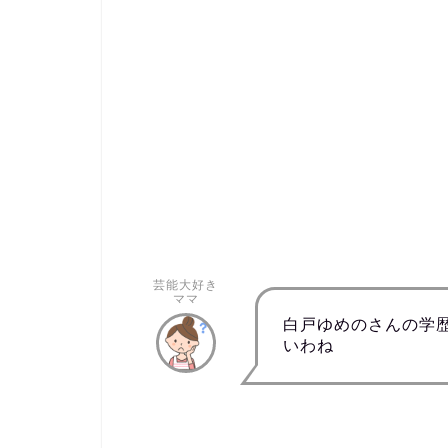
芸能大好き
ママ
白戸ゆめのさんの学
いわね