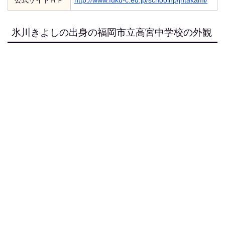
公式サイトＨＰ
http://www.fuku-c.ed.jp/schoolhp/jhtakami/
氷川きよしの出身の福岡市立高宮中学校の外観