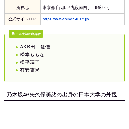
所在地
東京都千代田区九段南四丁目8番24号
公式サイトＨＰ
https://www.nihon-u.ac.jp/
日本大学の出身者
AKB田口愛佳
松本ももな
松平璃子
有安杏果
乃木坂46矢久保美緒の出身の日本大学の外観