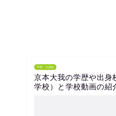
学歴・出身校
京本大我の学歴や出身
学校）と学校動画の紹