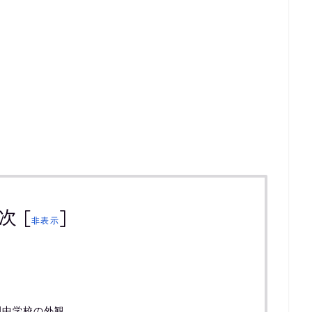
次
[
]
非表示
園中学校の外観