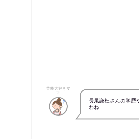
芸能大好きマ
マ
長尾謙杜さんの学歴
わね