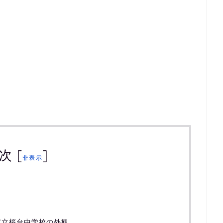
次
[
]
非表示
市立桜台中学校の外観