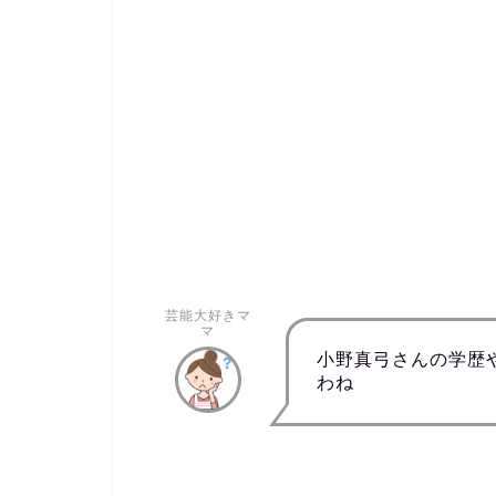
芸能大好きマ
マ
小野真弓さんの学歴
わね