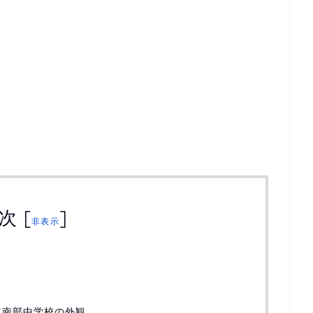
次
[
]
非表示
立南部中学校の外観