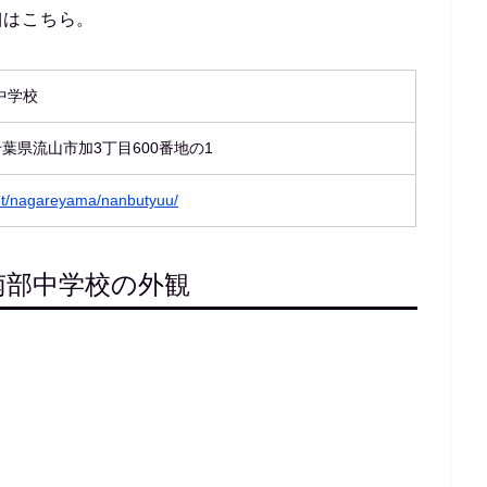
細はこちら。
中学校
6 千葉県流山市加3丁目600番地の1
.net/nagareyama/nanbutyuu/
南部中学校の外観