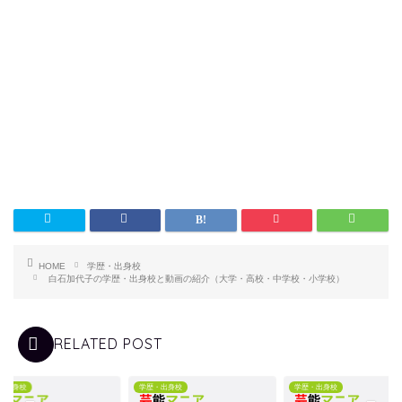
HOME
学歴・出身校
白石加代子の学歴・出身校と動画の紹介（大学・高校・中学校・小学校）
RELATED POST
・出身校
学歴・出身校
学歴・出身校