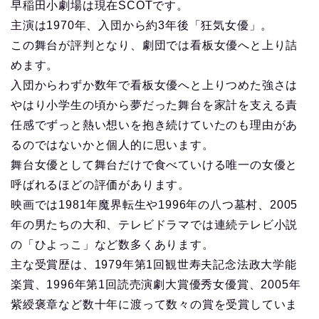
早稲田小劇場は現在SCOTです。
主演は1970年、入団から約3年後「狂気女優」。
この舞台が評判となり、劇団では看板女優へと上り詰
めます。
入団からわずか数年で看板女優へと上りつめた強さは
やはり小学生の頃から夢だった舞台を家計を支える責
任感でずっと熱い想いを抱き続けていたのも理由があ
るのではないかと個人的に思います。
舞台女優として舞台だけで食べていける唯一の女優と
呼ばれるほどの評価があります。
映画では1981年魔界転生や1996年の八つ墓村、2005
年の男たちの大和、テレビドラマでは連続テレビ小説
の「ひよっこ」など数多くあります。
主な受賞歴は、1979年第1回観世寿夫記念法政大学能
楽賞、1996年第1回読売演劇大賞優秀女優賞、2005年
紫綬褒章など数十年に渡って数々の賞を受賞していま