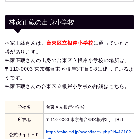
林家正蔵の出身小学校
林家正蔵さんは、
台東区立根岸小学校
に通っていたと
噂があります。
林家正蔵さんの出身の台東区立根岸小学校の場所は、
〒110-0003 東京都台東区根岸3丁目9-8に建っているよ
うです。
林家正蔵さんの台東区立根岸小学校の詳細はこちら。
学校名
台東区立根岸小学校
所在地
〒110-0003 東京都台東区根岸3丁目9-8
https://taito.ed.jp/swas/index.php?id=13102
公式サイトＨＰ
14