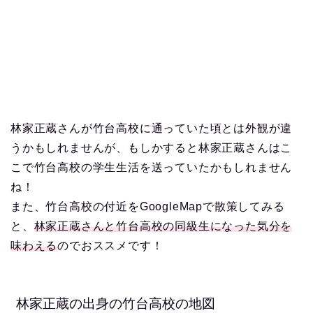
林家正蔵さんが竹台高校に通っていた頃とは外観が違
うかもしれませんが、もしかすると林家正蔵さんはこ
こで竹台高校の学生生活を送っていたかもしれません
ね！
また、竹台高校の付近をGoogleMapで散策してみる
と、
林家正蔵さんと竹台高校の同級生になった気分を
味わえる
のでおススメです！
林家正蔵の出身の竹台高校の地図