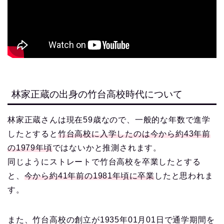
林家正蔵の出身の竹台高校時代について
林家正蔵さんは現在59歳なので、一般的な年数で進学
したとすると
竹台高校に入学したのは今から約43年前
の1979年頃
ではないかと推測されます。
同じようにストレートで竹台高校を卒業したとする
と、
今から約41年前の1981年頃に卒業
したと思われま
す。
また、竹台高校の創立が1935年01月01日で通学期間を