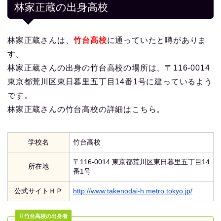
林家正蔵の出身高校
林家正蔵さんは、
竹台高校
に通っていたと噂がありま
す。
林家正蔵さんの出身の竹台高校の場所は、〒116-0014
東京都荒川区東日暮里五丁目14番1号に建っているよう
です。
林家正蔵さんの竹台高校の詳細はこちら。
学校名
竹台高校
〒116-0014 東京都荒川区東日暮里五丁目14
所在地
番1号
公式サイトＨＰ
http://www.takenodai-h.metro.tokyo.jp/
竹台高校の出身者