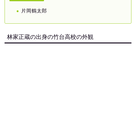
片岡鶴太郎
林家正蔵の出身の竹台高校の外観