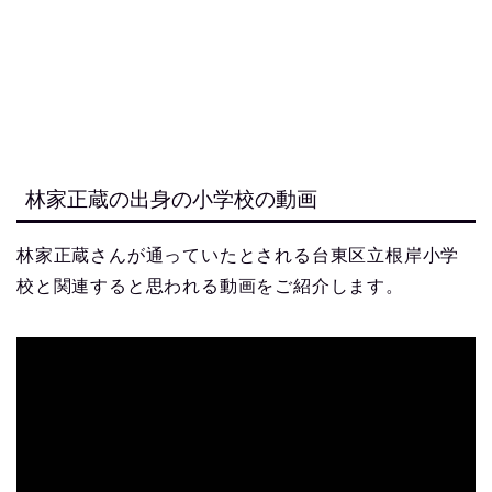
林家正蔵の出身の小学校の動画
林家正蔵さんが通っていたとされる台東区立根岸小学
校と関連すると思われる動画をご紹介します。