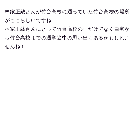
林家正蔵さんが竹台高校に通っていた竹台高校の場所
がここらしいですね！
林家正蔵さんにとって竹台高校の中だけでなく自宅か
ら竹台高校までの通学途中の思い出もあるかもしれま
せんね！