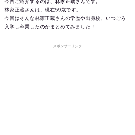
今回ご紹介するのは、林家正蔵さんです。
林家正蔵さんは、現在59歳です。
今回はそんな林家正蔵さんの学歴や出身校、いつごろ
入学し卒業したのかまとめてみました！
スポンサーリンク