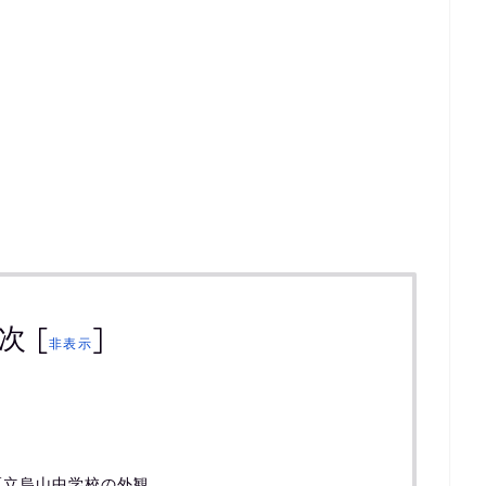
次
[
]
非表示
区立烏山中学校の外観